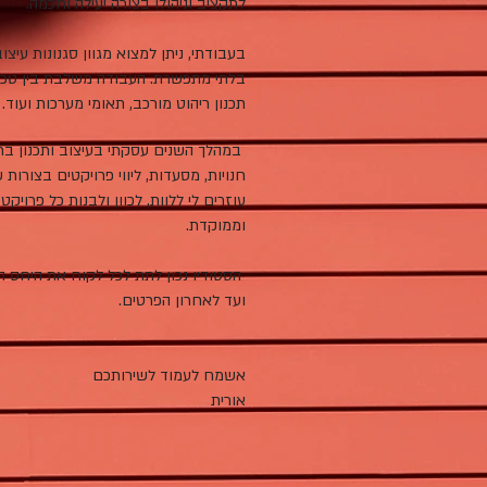
לתקציב וניהולו בצורה יעילה וחכמה.
בעבודתי, ניתן למצוא מגוון סגנונות עיצו
בלתי מתפשרת. העבודה משלבת בין טכנול
תכנון ריהוט מורכב, תאומי מערכות ועוד.
במהלך השנים עסקתי בעיצוב ותכנון בתי
חנויות, מסעדות, ליווי פרויקטים בצורות ש
עוזרים לי ללוות, לכוון ולבנות כל פרויק
וממוקדת.
הסטודיו נכון לתת לכל לקוח את היחס ה
ועד לאחרון הפרטים.
אשמח לעמוד לשירותכם
אורית